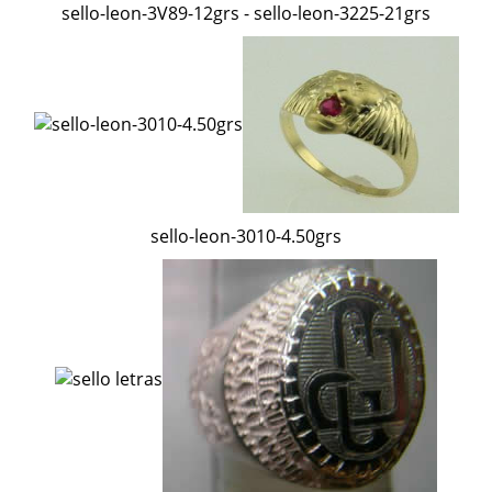
sello-leon-3V89-12grs - sello-leon-3225-21grs
sello-leon-3010-4.50grs